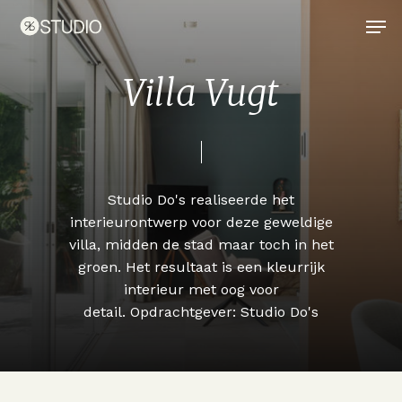
Skip
Men
to
main
content
V
i
l
l
a
V
u
g
t
Studio
Do's
realiseerde
het
interieurontwerp
voor
deze
geweldige
villa,
midden
de
stad
maar
toch
in
het
groen.
Het
resultaat
is
een
kleurrijk
interieur
met
oog
voor
detail. Opdrachtgever:
Studio
Do's