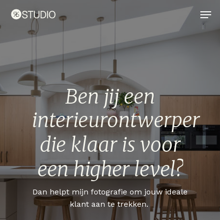
Skip
Men
to
main
content
Ben
jij
een
tuinarchitect
die
klaar
is
voor
een
higher
level?
Dan helpt mijn fotografie om jouw ideale
klant aan te trekken.